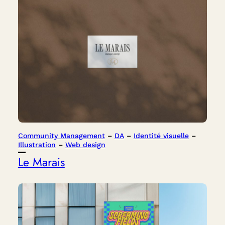
Community Management
 – 
DA
 – 
Identité visuelle
 – 
Illustration
 – 
Web design
Le Marais