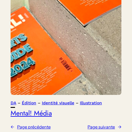
DA
 – 
Édition
 – 
Identité visuelle
 – 
Illustration
Mental! Média
←
Page précédente
Page suivante
→