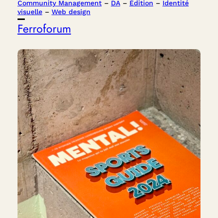
Community Management
 – 
DA
 – 
Édition
 – 
Identité
visuelle
 – 
Web design
Ferroforum