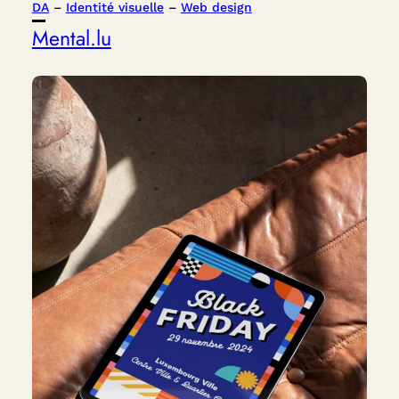
DA
 – 
Identité visuelle
 – 
Web design
Mental.lu