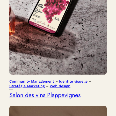
Community Management
 – 
Identité visuelle
 – 
Stratégie Marketing
 – 
Web design
Salon des vins Plappevignes