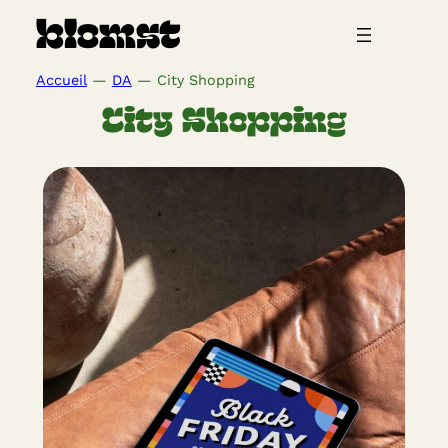
Aller
blomst
au
contenu
Accueil
—
DA
—
City Shopping
City Shopping