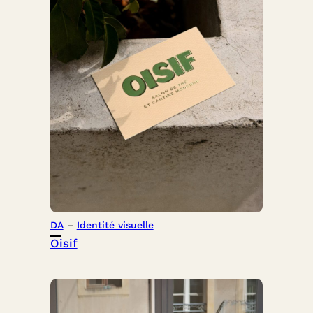
DA
 – 
Identité visuelle
Oisif