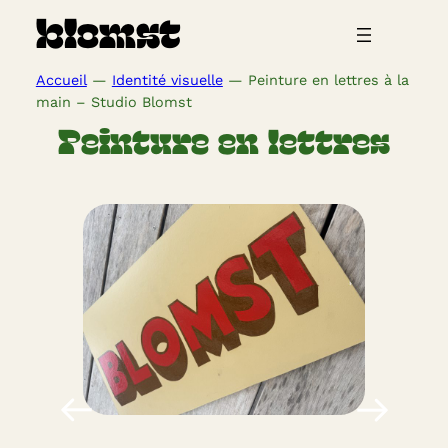
Aller
blomst
au
contenu
Accueil
—
Identité visuelle
—
Peinture en lettres à la
main – Studio Blomst
Peinture en lettres