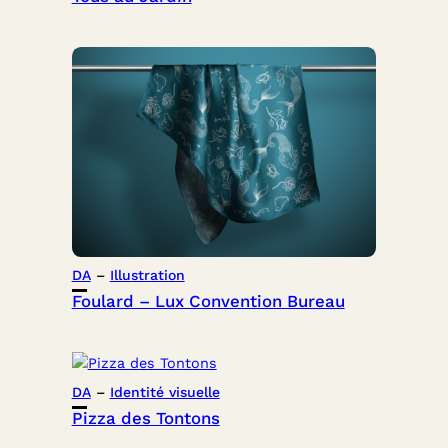
DA
 – 
Illustration
Foulard – Lux Convention Bureau
DA
 – 
Identité visuelle
Pizza des Tontons