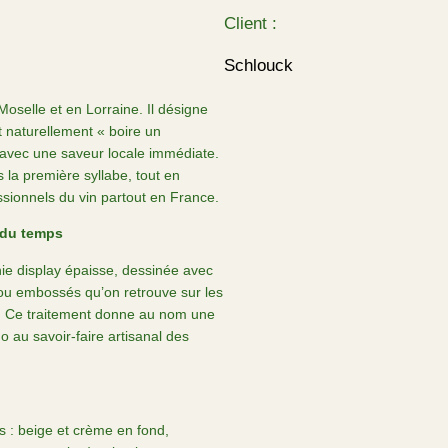
Client :
Schlouck
 Moselle et en Lorraine. Il désigne
t naturellement « boire un
 avec une saveur locale immédiate.
 la première syllabe, tout en
ssionnels du vin partout en France.
e du temps
e display épaisse, dessinée avec
ou embossés qu’on retrouve sur les
ts. Ce traitement donne au nom une
o au savoir-faire artisanal des
es : beige et crème en fond,