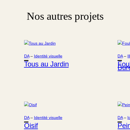
Nos autres projets
DA
 – 
Identité visuelle
DA
 – 
I
Tous au Jardin
Fou
Bur
DA
 – 
Identité visuelle
DA
 – 
I
Oisif
Pein