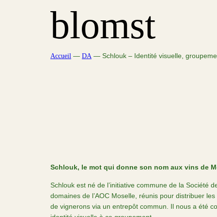
Aller
blomst
au
contenu
Accueil
—
DA
—
Schlouk – Identité visuelle, groupem
Schlouk, le mot qui donne son nom aux vins de M
Schlouk est né de l’initiative commune de la Société d
domaines de l’AOC Moselle, réunis pour distribuer les 
de vignerons via un entrepôt commun. Il nous a été c
identité visuelle à ce groupement.