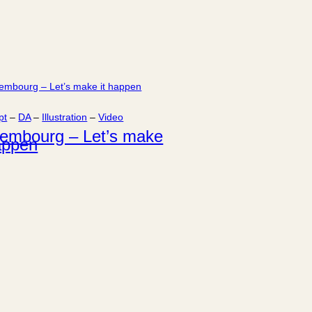
pt
 – 
DA
 – 
Illustration
 – 
Video
embourg – Let’s make
happen