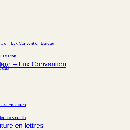
llustration
lard – Lux Convention
eau
dentité visuelle
ture en lettres