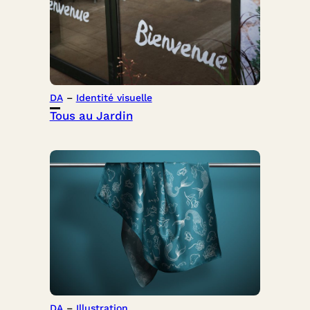
DA
 – 
Identité visuelle
Tous au Jardin
DA
 – 
Illustration