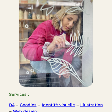
Services :
DA
 – 
Goodies
 – 
Identité visuelle
 – 
Illustration
– 
Web design