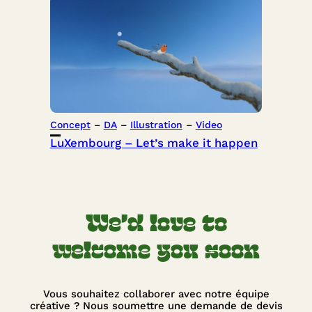
Concept
 – 
DA
 – 
Illustration
 – 
Video
LuXembourg – Let’s make it happen
We’d love to
welcome you soon
Vous souhaitez collaborer avec notre équipe
créative ? Nous soumettre une demande de devis