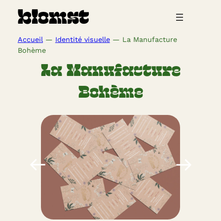
Aller
blomst
au
contenu
Accueil
—
Identité visuelle
—
La Manufacture
Bohème
La Manufacture
Bohème