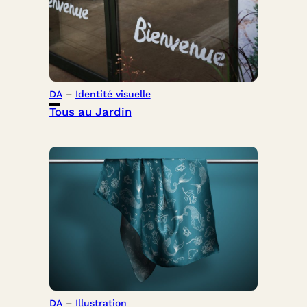
DA
 – 
Identité visuelle
Tous au Jardin
DA
 – 
Illustration