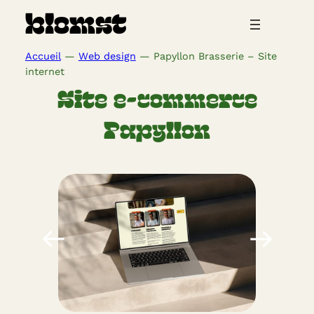
Aller
blomst
au
contenu
Accueil
—
Web design
—
Papyllon Brasserie – Site
internet
Site e-commerce
Papyllon